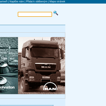
artneři
|
Napište nám
|
Přidat k oblíbeným
|
Mapa stránek