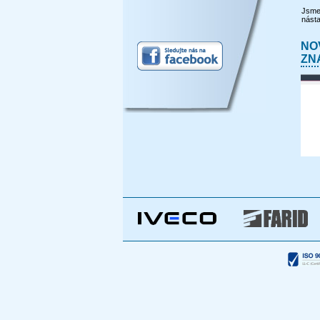
Jsme 
nást
NO
ZN