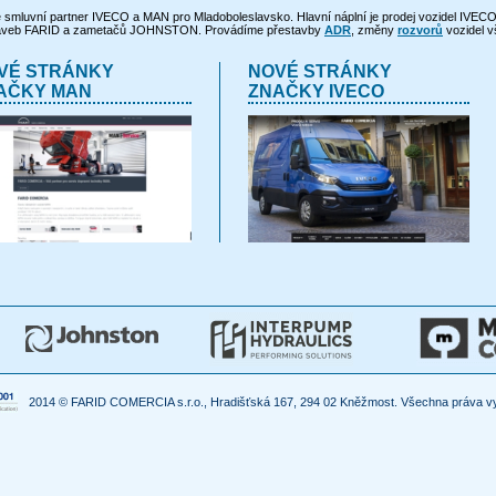
smluvní partner IVECO a MAN pro Mladoboleslavsko. Hlavní náplní je prodej vozidel IVEC
aveb FARID a zametačů JOHNSTON. Provádíme přestavby
ADR
, změny
rozvorů
vozidel v
VÉ STRÁNKY
NOVÉ STRÁNKY
AČKY MAN
ZNAČKY IVECO
2014 © FARID COMERCIA s.r.o., Hradišťská 167, 294 02 Kněžmost. Všechna práva v