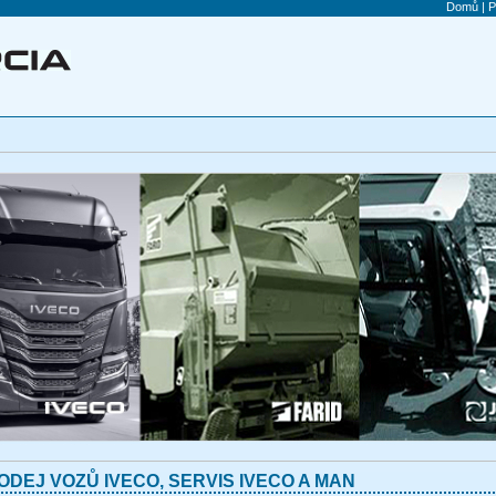
Domů
|
P
ODEJ VOZŮ IVECO, SERVIS IVECO A MAN