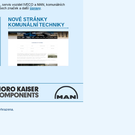
O, servis vozidel IVECO a MAN, komunálních
šech značek a další
úpravy
.
NOVÉ STRÁNKY
KOMUNÁLNÍ TECHNIKY
yhrazena.